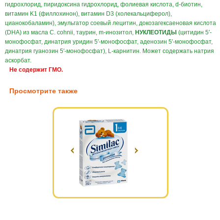
гидрохлорид, пиридоксина гидрохлорид, фолиевая кислота, d-биотин,
витамин K1 (филлохинон), витамин D3 (холекальциферол),
цианокобаламин), эмульгатор соевый лецитин, докозагексаеновая кислота
(DHA) из масла C. cohnii, таурин, m-инозитол,
НУКЛЕОТИДЫ
(цитидин 5′-
монофосфат, динатрия уридин 5′-монофосфат, аденозин 5′-монофосфат,
динатрия гуанозин 5′-монофосфат), L-карнитин. Может содержать натрия
аскорбат.
Не содержит ГМО.
Просмотрите также