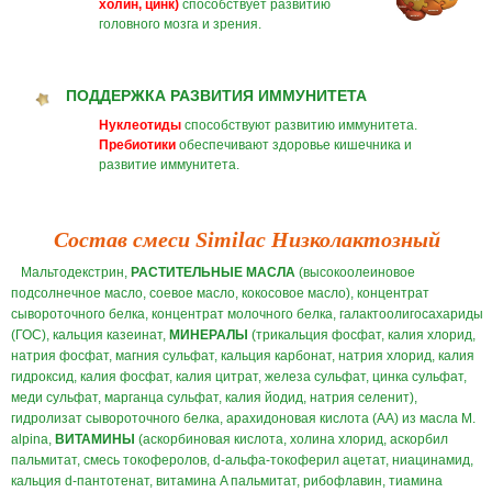
холин, цинк)
способствует развитию
головного мозга и зрения.
ПОДДЕРЖКА РАЗВИТИЯ ИММУНИТЕТА
Нуклеотиды
способствуют развитию иммунитета.
Пребиотики
обеспечивают здоровье кишечника и
развитие иммунитета.
Состав смеси Similac Низколактозный
Мальтодекстрин,
РАСТИТЕЛЬНЫЕ МАСЛА
(высокоолеиновое
подсолнечное масло, соевое масло, кокосовое масло), концентрат
сывороточного белка, концентрат молочного белка, галактоолигосахариды
(ГОС), кальция казеинат,
МИНЕРАЛЫ
(трикальция фосфат, калия хлорид,
натрия фосфат, магния сульфат, кальция карбонат, натрия хлорид, калия
гидроксид, калия фосфат, калия цитрат, железа сульфат, цинка сульфат,
меди сульфат, марганца сульфат, калия йодид, натрия селенит),
гидролизат сывороточного белка, арахидоновая кислота (AA) из масла M.
alpina,
ВИТАМИНЫ
(аскорбиновая кислота, холина хлорид, аскорбил
пальмитат, смесь токоферолов, d-альфа-токоферил ацетат, ниацинамид,
кальция d-пантотенат, витамина A пальмитат, рибофлавин, тиамина