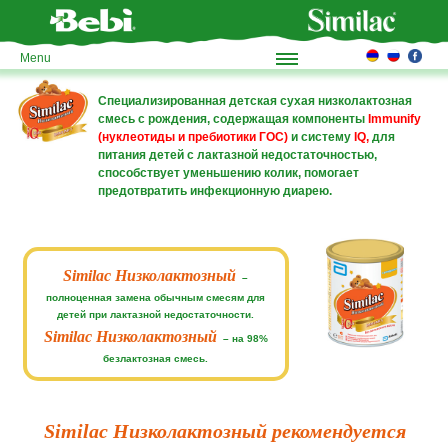
Menu
Специализированная детская сухая низколактозная
смесь с рождения, содержащая компоненты
Immunify
(нуклеотиды и пребиотики ГОС)
и систему
IQ,
для
питания детей с лактазной недостаточностью,
способствует уменьшению колик, помогает
предотвратить инфекционную диарею.
Similac Низколактозный
–
полноценная замена обычным смесям для
детей при лактазной недостаточности.
Similac Низколактозный
– на 98%
безлактозная смесь.
Similac Низколактозный рекомендуется